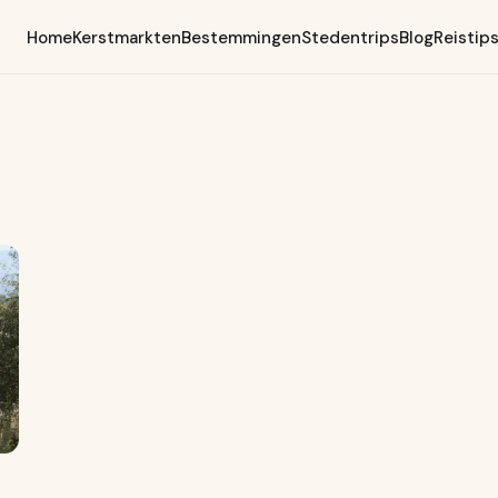
Home
Kerstmarkten
Bestemmingen
Stedentrips
Blog
Reistip