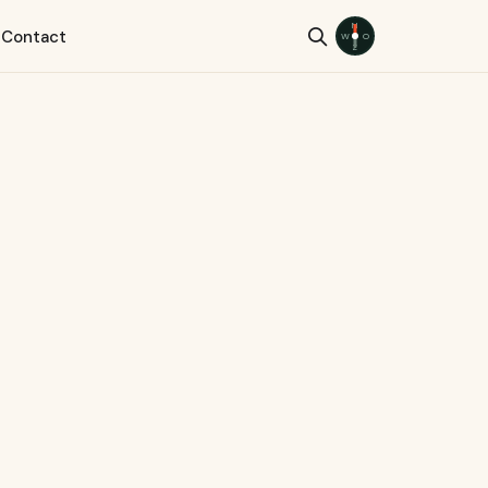
N
s
Contact
W
O
Z