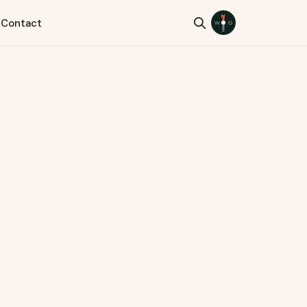
N
s
Contact
W
O
Z