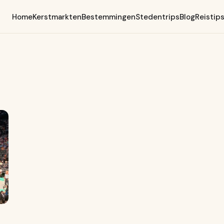
Home
Kerstmarkten
Bestemmingen
Stedentrips
Blog
Reistip